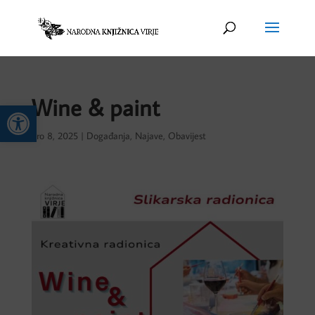
Wine & paint
Open toolbar
pro 8, 2025
|
Događanja
,
Najave
,
Obavijest