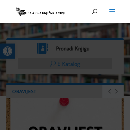
Open toolbar

Pronađi Knjigu
E Katalog
OBAVIJEST