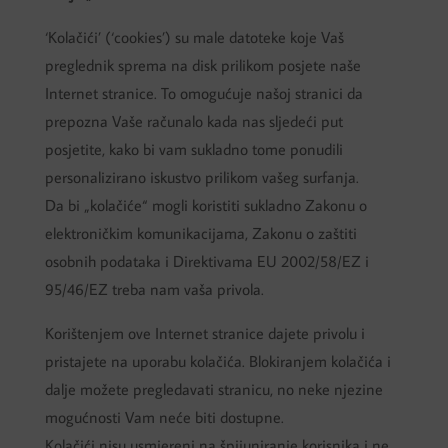
‘Kolačići’ (‘cookies’) su male datoteke koje Vaš
preglednik sprema na disk prilikom posjete naše
Internet stranice. To omogućuje našoj stranici da
prepozna Vaše računalo kada nas sljedeći put
posjetite, kako bi vam sukladno tome ponudili
personalizirano iskustvo prilikom vašeg surfanja.
Da bi „kolačiće“ mogli koristiti sukladno Zakonu o
elektroničkim komunikacijama, Zakonu o zaštiti
osobnih podataka i Direktivama EU 2002/58/EZ i
95/46/EZ treba nam vaša privola.
Korištenjem ove Internet stranice dajete privolu i
pristajete na uporabu kolačića. Blokiranjem kolačića i
dalje možete pregledavati stranicu, no neke njezine
mogućnosti Vam neće biti dostupne.
Kolačići nisu usmjereni na špijuniranje korisnika i ne