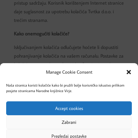
pristup sadržaju. Korisnik korištenjem Internet stranice
daje suglasnost za upotrebu kolačića Tvrtka d.o.o. i
trećim stranama.
Kako onemogućiti kolačiće?
Isključivanjem kolačića odlučujete hoćete li dopustiti
pohranjivanje kolačića na vašem računalu. Postavke za
kolačiće mogu se kontrolirati i konfigurirati u vašem
Manage Cookie Consent
Internet pregledniku.
Ovlašteni ste zabraniti primanje kolačića tako da u
Naša stranica koristi kolačiće kako bi pružili bolje korisničko iskustvo prilikom
izborniku Alati/Opcije (Tools/Options) u svom
posjete stranicama Narodne knjižnice Virje.
pregledniku izaberete tu mogućnost.
Accept cookies
Cookies – Kolačići
Pravila privatnosti
Zabrani
Pregledaj postavke