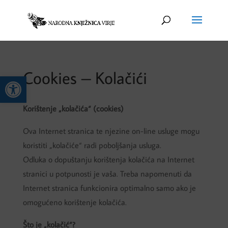
Cookies – Kolačići
Open toolbar
Korištenje „kolačića“ (cookies)
Ova Internet stranica te njezine on-line usluge mogu
koristiti „kolačiće“ radi poboljšanja usluga.
Odluka o dopuštanju korištenja kolačića na Internet
stranici u potpunosti je vaša. Treba napomenuti da
Internet stranica funkcionira optimalno samo ako je
omogućeno korištenje kolačića.
Što je „kolačić“?