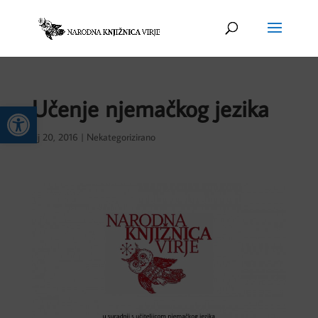
Učenje njemačkog jezika
Open toolbar
sij 20, 2016
|
Nekategorizirano