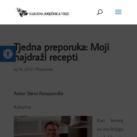
Tjedna preporuka: Moji
Open toolbar
najdraži recepti
sij 14, 2013
|
Preporuka
Autor: Stevo Karapandža
Kuharica
Kao temelj
za ovu knjigu