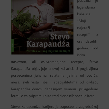
poslužila je
legendarna
kuharica
“Moji
najdraži
recepti” iz
osamdesetih
godina. Pod
istim
naslovom, ali osuvremenjene recepte, Stevo
Karapandža objavljuje u ovoj kuharici. U poglavljima
posvećenima juhama, salatama, jelima od povrća,
mesa, svih vrsta riba i specijalitetima od divljači,
Karapandža donosi današnjem vemenu prilagođene
formule za pripremu niza tradicionalnih specijaliteta.
Stevo Karapandža karijeru je započeo u zagrebačkoj