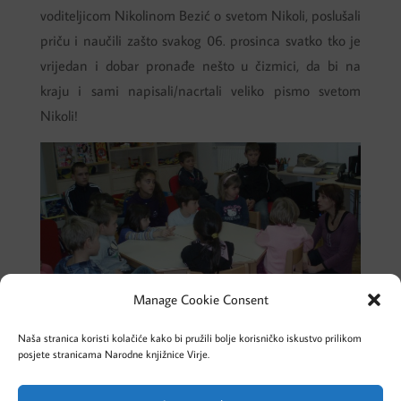
voditeljicom Nikolinom Bezić o svetom Nikoli, poslušali
priču i naučili zašto svakog 06. prosinca svatko tko je
vrijedan i dobar pronađe nešto u čizmici, da bi na
kraju i sami napisali/nacrtali veliko pismo svetom
Nikoli!
Manage Cookie Consent
Naša stranica koristi kolačiće kako bi pružili bolje korisničko iskustvo prilikom
posjete stranicama Narodne knjižnice Virje.