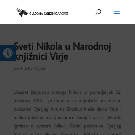
Sveti Nikola u Narodnoj
Open toolbar
knjižnici Virje
pro 4, 2013
|
Vijest
Ususret blagdanu svetoga Nikole, u ponedjeljak 02.
prosinca 2012. pričaonicu za najmlađe posjetili su
polaznici Dječjeg foruma Društvo Naša djeca Virje i
malim polaznicima pričaonice donijeli dar – lutkarski
igrokaz o svetom Nikoli. Četiri polaznika Dječjeg
foruma – Tea, Neven, Veronika i Rebeka, uz pomoć