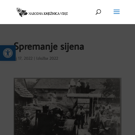
Spremanje sijena
Open toolbar
sij 17, 2022
|
Izložba 2022