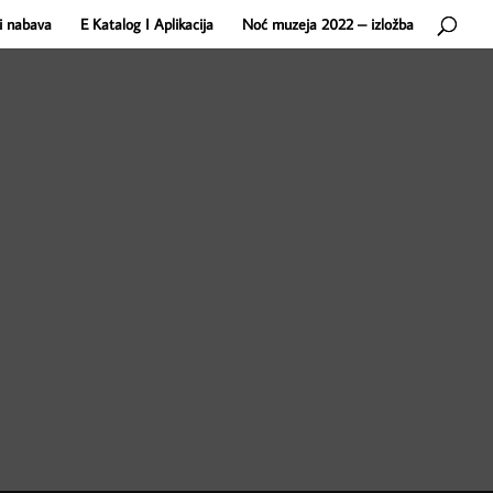
i nabava
E Katalog I Aplikacija
Noć muzeja 2022 – izložba