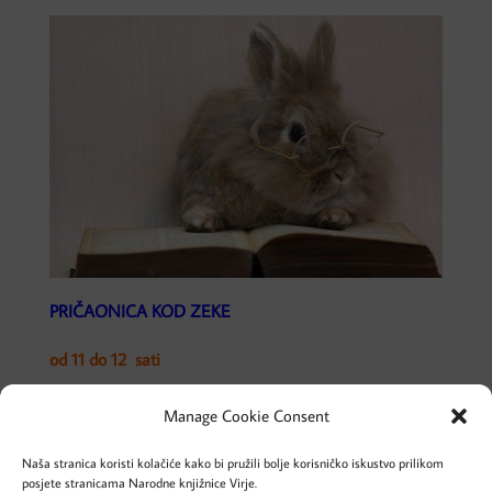
PRIČAONICA KOD ZEKE
od 11 do 12 sati
Očekuje nas Uskrsna priča, bojanje, igre s jajima i
Manage Cookie Consent
druženje sa zekom! Veselimo se Vašem dolasku!
Naša stranica koristi kolačiće kako bi pružili bolje korisničko iskustvo prilikom
posjete stranicama Narodne knjižnice Virje.