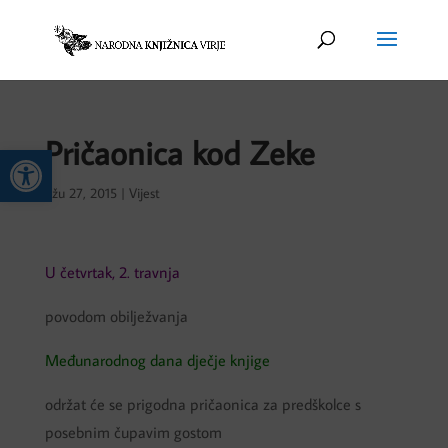
Pričaonica kod Zeke
Open toolbar
ožu 27, 2015
|
Vijest
U četvrtak, 2. travnja
povodom obilježvanja
Međunarodnog dana dječje knjige
održat će se prigodna pričaonica za predškolce s
posebnim čupavim gostom