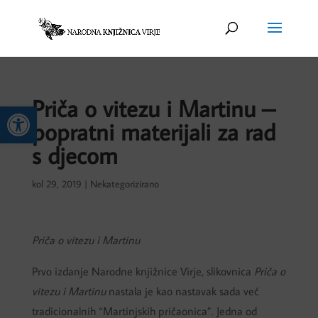
Priča o vitezu i Martinu –
Open toolbar
popratni materijali za rad
s djecom
kol 29, 2019
|
Nekategorizirano
Priča o vitezu i Martinu
Prvo izdanje Narodne knjižnice Virje, slikovnica
Priča o
vitezu i Martinu
nastala je kao nastavak sada već
tradicionalnih “Martinjskih pričaonica”. Jedna od