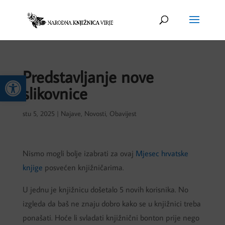
Predstavljanje nove
Open toolbar
slikovnice
stu 5, 2025
|
Najave
,
Novosti
,
Obavijest
Nismo mogli bolje izabrati za ovaj
Mjesec hrvatske
knjige
posvećen
knjižničarima.
U jednu je knjižnicu došetalo 5 novih korisnika. No
izgleda da baš ne znaju dobro kako se u knjižnici treba
ponašati. Hoće li svladati knjižnični bonton prije nego