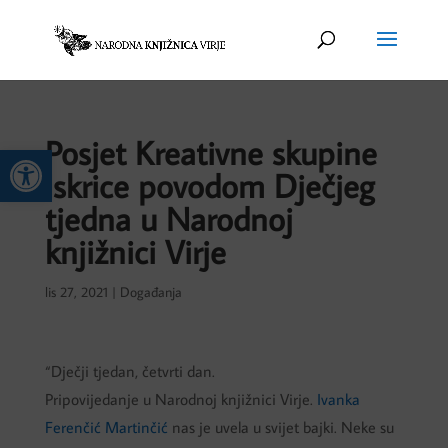
Posjet Kreativne skupine
Open toolbar
Iskrice povodom Dječjeg
tjedna u Narodnoj
knjižnici Virje
lis 27, 2021
|
Događanja
“Dječji tjedan, četvrti dan.
Pripovijedanje u Narodnoj knjižnici Virje.
Ivanka
Ferenčić Martinčić
nas je uvela u svijet bajki. Neke su