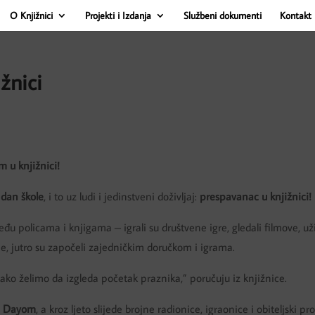
O Knjižnici
Projekti i Izdanja
Službeni dokumenti
Kontakt 
žnici
m u knjižnici!
 dan škole
, i to uz ludi i jedinstveni doživljaj:
prespavanac u knjižnici!
đu policama i knjigama – igrali su društvene igre, gledali filmove, uži
e, jutro su započeli zajedničkim doručkom i igrama.
ako želimo da izgleda početak praznika,” poručuju iz knjižnice.
e Dayom
, a kroz ljeto slijede brojne radionice, igraonice i obiteljski p