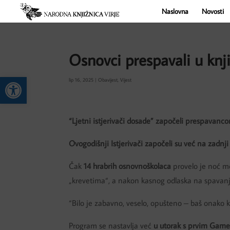
Naslovna
Novosti
Osnovci prespavali u knji
Open toolbar
lip 16, 2025
|
Obavijest
,
Vijest
“Ljetni istjerivači dosade” započeli prespavanco
Ovogodišnji Istjerivači započeli su već na zadnji
Čak
14 hrabrih osnovnoškolaca
provelo je noć me
„krevetima“, a nakon kasnog odlaska na spavanj
“Bilo je zabavno, veselo, opušteno – baš onako k
Program se nastavlja već
u utorak s prvim Gam