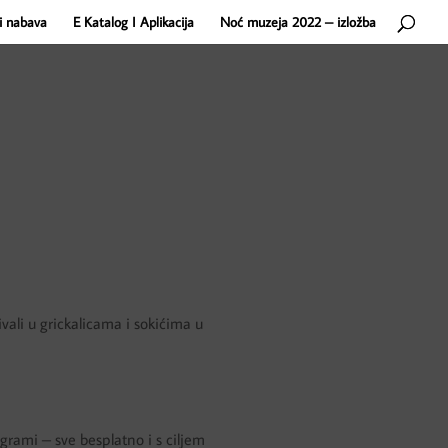
i nabava
E Katalog I Aplikacija
Noć muzeja 2022 – izložba
vali u grickalicama i sokićima u
rogrami – sve besplatno i s ciljem