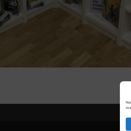
Naš
str