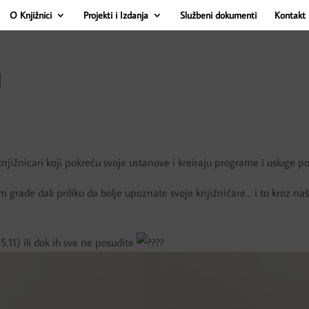
O Knjižnici
Projekti i Izdanja
Službeni dokumenti
Kontakt 
I
ižnicari koji pokreću svoje ustanove i kreiraju programe i usluge po 
ađe dali priliku da bolje upoznate svoje knjižničare… i to kroz naš
5.11) ili dok ih sve ne posudite