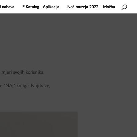
i nabava
E Katalog I Aplikacija
Noć muzeja 2022 – izložba
mjeri svojih korisnika.
e “NAJ” knjige. Najdraže,