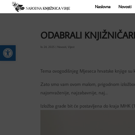
Naslovna
Novosti
ODABRALI KNJIŽNIČAR
Open toolbar
lis 24, 2025
|
Novosti
,
Vijest
Tema ovogodišnjeg Mjeseca hrvatske knjige su knj
Zato
smo vam ovom malom, prigodnom izložbom gr
najomraženije, najzabavnije, naj…
Izložba grade bit će postavljena do kraja MHK (1