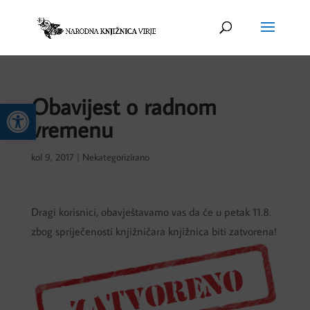
Obavijest o radnom
Open toolbar
vremenu
kol 9, 2017
|
Nekategorizirano
Dragi korisnici, obavještavamo vas da će u petak 11.8.
zbog spriječenosti knjižničara knjižnica biti zatvorena!