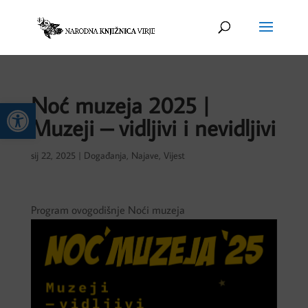
Noć muzeja 2025 |
Open toolbar
Muzeji – vidljivi i nevidljivi
sij 22, 2025
|
Događanja
,
Najave
,
Vijest
Program ovogodišnje Noći muzeja