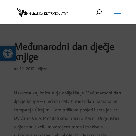
Međunarodni dan dječje
Open toolbar
knjige
tra 10, 2017
|
Vijest
Narodna knjižnica Virje obilježila je Međunarodni dan
dječje knjige – ujedno i četvrti rođendan nacionalne
kampanje Čitaj mi. Tom prilikom posjetili smo jaslice
DV Zrno Virje. Pročitali smo priču o Zečici Dugouškici
a djeca su s velikim veseljem sama istraživala
slikovnice iz našeg “bibliokofera”. Ovaj pomalo