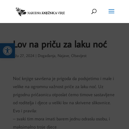
Lov na priču za laku noć
Open toolbar
ožu 27, 2024
|
Događanja
,
Najave
,
Obavijest
Noć knjige savršena je prigoda da podsjetimo i male i
velike na ogromnu važnost priče za laku noć. Uz
prigodnu pričaonicu otposlat ćemo timove sastavljene
od roditelja i djece u veliki lov na skrivene slikovnice.
Evo i pravila:
– svaki tim mora imati barem jednu odraslu osobu, i
maksimalno troje djece