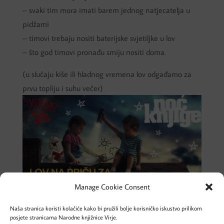
– svaki tim mora imati barem jednog natjecatelja u
pidžami
– timovi trebaju nositi baterijske svjetiljke u lov
– što god timovi pronađu smiju nositi doma.
(u slučaju kiše ili hladnog vremena lov odgađamo za
prvu topliju i suhu večer)
Manage Cookie Consent
Naša stranica koristi kolačiće kako bi pružili bolje korisničko iskustvo prilikom
posjete stranicama Narodne knjižnice Virje.