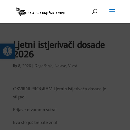
Ljetni istjerivači dosade
Open toolbar
2026
lip 8, 2026
|
Događanja
,
Najave
,
Vijest
OKVIRNI PROGRAM Ljetnih istjerivača dosade je
stigao!
Prijave otvaramo sutra!
Evo što još trebate znati: