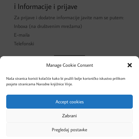
ℹ️ Informacije i prijave
Za prijave i dodatne informacije javite nam se putem:
Inboxa (na društvenim mrežama)
E-maila
Telefonski
Vidimo se na najzabavnijem ljetu u knjižnici!
Manage Cookie Consent
Narodna knjižnica Virje
Naša stranica koristi kolačiće kako bi pružili bolje korisničko iskustvo prilikom
posjete stranicama Narodne knjižnice Virje.
Accept cookies
Cookies – Kolačići
Pravila privatnosti
Zabrani
Pregledaj postavke
Designed by Evolve Studio