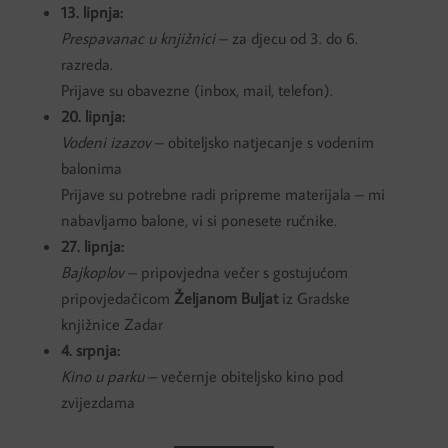
13. lipnja:
Prespavanac u knjižnici
– za djecu od 3. do 6.
razreda.
Prijave su obavezne (inbox, mail, telefon).
20. lipnja:
Vodeni izazov
– obiteljsko natjecanje s vodenim
balonima
Prijave su potrebne radi pripreme materijala – mi
nabavljamo balone, vi si ponesete ručnike.
27. lipnja:
Bajkoplov
– pripovjedna večer s gostujućom
pripovjedačicom
Željanom Buljat
iz Gradske
knjižnice Zadar
4. srpnja:
Kino u parku
– večernje obiteljsko kino pod
zvijezdama