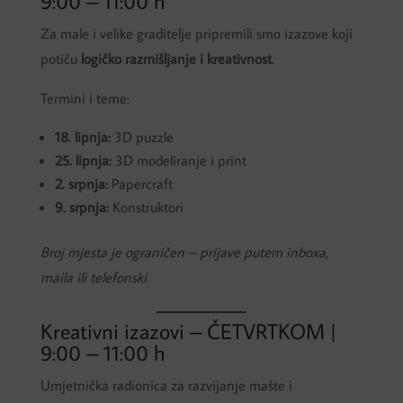
9:00 – 11:00 h
Za male i velike graditelje pripremili smo izazove koji
potiču
logičko razmišljanje i kreativnost
.
Termini i teme:
18. lipnja:
3D puzzle
25. lipnja:
3D modeliranje i print
2. srpnja:
Papercraft
9. srpnja:
Konstruktori
Broj mjesta je ograničen – prijave putem inboxa,
maila ili telefonski.
Kreativni izazovi – ČETVRTKOM |
9:00 – 11:00 h
Umjetnička radionica za razvijanje mašte i