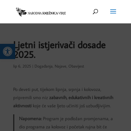
Ljetni istjerivači dosade
Open toolbar
2025.
lip 6, 2025
|
Događanja
,
Najave
,
Obavijest
Po deveti put, tijekom lipnja, srpnja i kolovoza,
pripremili smo niz
zabavnih, edukativnih i kreativnih
aktivnosti
koje će vaše ljeto učiniti još uzbudljivijim.
Napomena:
Program je podložan promjenama, a
dio programa za kolovoz i početak rujna bit će