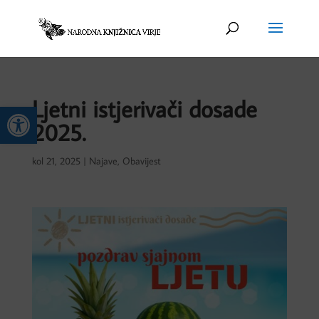
Ljetni istjerivači dosade
Open toolbar
2025.
kol 21, 2025
|
Najave
,
Obavijest