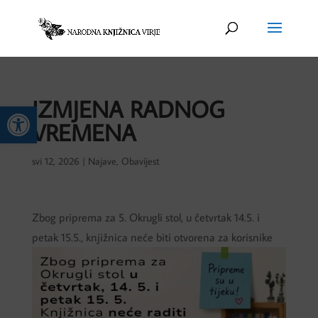
IZMJENA RADNOG
Open toolbar
VREMENA
svi 12, 2026
|
Najave
,
Obavijest
Zbog priprema za 5. Okrugli stol, u četvrtak 14.5. i
petak 15.5., knjižnica neće biti otvorena za korisnike