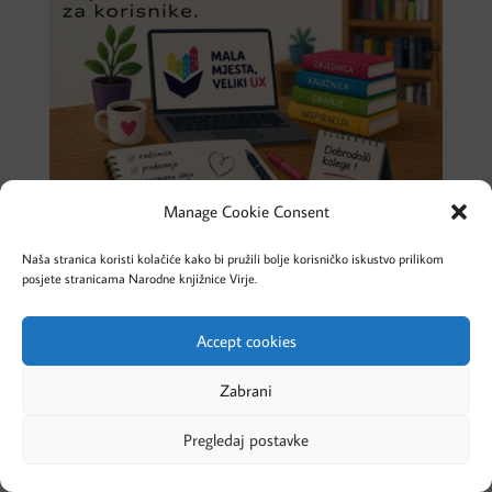
Manage Cookie Consent
Naša stranica koristi kolačiće kako bi pružili bolje korisničko iskustvo prilikom
posjete stranicama Narodne knjižnice Virje.
Accept cookies
Cookies – Kolačići
Pravila privatnosti
Zabrani
Pregledaj postavke
Designed by Evolve Studio