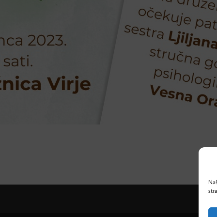
Naš
str