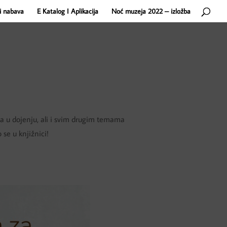
i nabava
E Katalog I Aplikacija
Noć muzeja 2022 – izložba
 u dojenju, ali i svim drugim temama
 se u knjižnici!