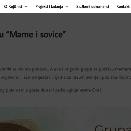
O Knjižnici
Projekti i Izdanja
Službeni dokumenti
Kontakt 
u “Mame i sovice”
vor da se vidimo ponovo… A evo i prigode: grupa za podršku mamama
t, odgovore ili samo mjesto i vrijeme za razumjevanje i podršku, vidimo
vog puta nam u goste dolazi i psihologinja Vesna Orač.