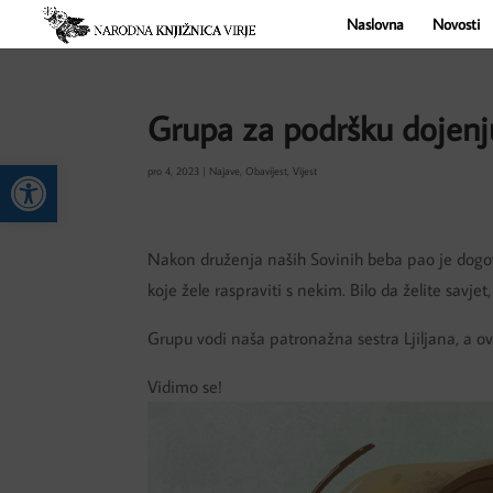
Naslovna
Novosti
Grupa za podršku dojenj
Open toolbar
pro 4, 2023
|
Najave
,
Obavijest
,
Vijest
Nakon druženja naših Sovinih beba pao je dogo
koje žele raspraviti s nekim. Bilo da želite savje
Grupu vodi naša patronažna sestra Ljiljana, a o
Vidimo se!