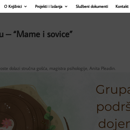
O Knjižnici
Projekti i Izdanja
Službeni dokumenti
Kontakt 
u – “Mame i sovice”
te dolazi stručna gošća, magistra psihologije, Anita Pleadin.