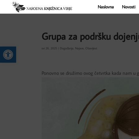
Naslovna
Novosti
Grupa za podršku dojenj
Open toolbar
svi 26, 2025
|
Događanja
,
Najave
,
Obavijest
Ponovno se družimo ovog četvrtka kada nam u gos