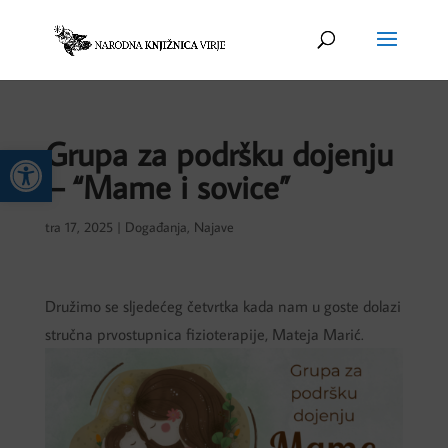
Grupa za podršku dojenju
Open toolbar
– “Mame i sovice”
tra 17, 2025
|
Događanja
,
Najave
Družimo se sljedećeg četvrtka kada nam u goste dolazi
stručna prvostupnica fizioterapije, Mateja Marić.