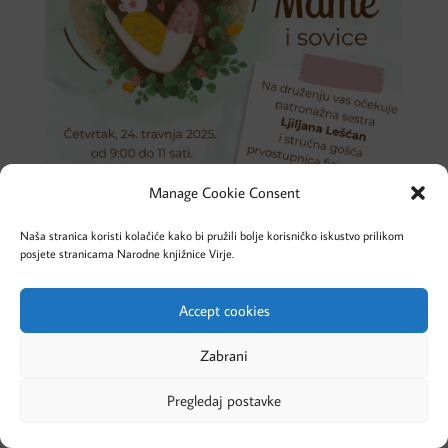
Manage Cookie Consent
Naša stranica koristi kolačiće kako bi pružili bolje korisničko iskustvo prilikom
posjete stranicama Narodne knjižnice Virje.
Accept cookies
Cookies – Kolačići
Pravila privatnosti
Zabrani
Pregledaj postavke
Designed by Evolve Studio