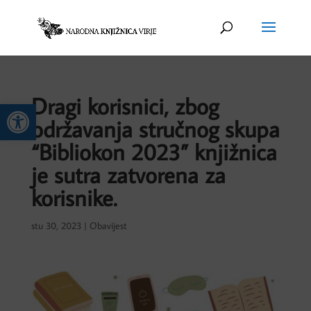
Dragi korisnici, zbog
Open toolbar
održavanja stručnog skupa
“Bibliokon 2023” knjižnica
je sutra zatvorena za
korisnike.
stu 30, 2023
|
Obavijest