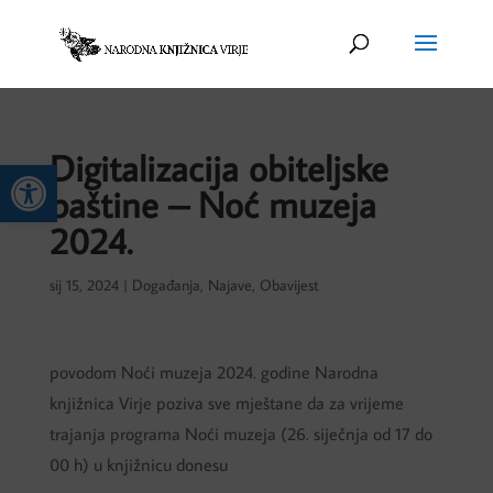
Digitalizacija obiteljske
Open toolbar
baštine – Noć muzeja
2024.
sij 15, 2024
|
Događanja
,
Najave
,
Obavijest
povodom Noći muzeja 2024. godine Narodna
knjižnica Virje poziva sve mještane da za vrijeme
trajanja programa Noći muzeja (26. siječnja od 17 do
00 h) u knjižnicu donesu