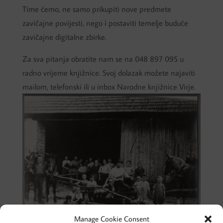
Time ćemo, ne samo prikupiti nove predmete
zavičajne povijesti, nego i postaviti temelje buduće
zavičajne digitalne zbirke.
Za sva pitanja obratite nam se na 048 897 095 u
radno vrijeme knjižnice. Svoj dolazak možete najaviti
mailom, telefonski ili u inbox Narodne knjižnice Virje.
Manage Cookie Consent