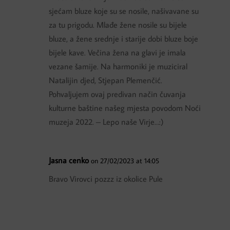
sjećam bluze koje su se nosile, našivavane su
za tu prigodu. Mlađe žene nosile su bijele
bluze, a žene srednje i starije dobi bluze boje
bijele kave. Večina žena na glavi je imala
vezane šamije. Na harmoniki je muziciral
Natalijin djed, Stjepan Plemenčić.
Pohvaljujem ovaj predivan način čuvanja
kulturne baštine našeg mjesta povodom Noći
muzeja 2022. – Lepo naše Virje…:)
Jasna cenko
on 27/02/2023 at 14:05
Bravo Virovci pozzz iz okolice Pule