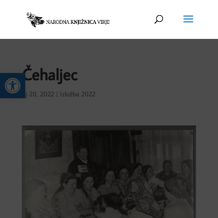
Čehaljec
Open toolbar
sij 20, 2022
|
Izložba 2022