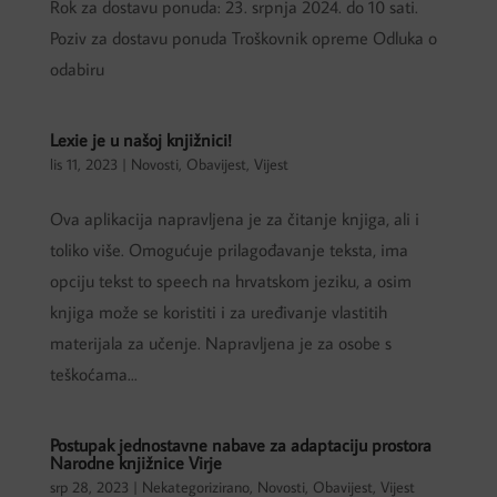
Rok za dostavu ponuda: 23. srpnja 2024. do 10 sati.
Poziv za dostavu ponuda Troškovnik opreme Odluka o
odabiru
Lexie je u našoj knjižnici!
lis 11, 2023
|
Novosti
,
Obavijest
,
Vijest
Ova aplikacija napravljena je za čitanje knjiga, ali i
toliko više. Omogućuje prilagođavanje teksta, ima
opciju tekst to speech na hrvatskom jeziku, a osim
knjiga može se koristiti i za uređivanje vlastitih
materijala za učenje. Napravljena je za osobe s
teškoćama...
Postupak jednostavne nabave za adaptaciju prostora
Narodne knjižnice Virje
srp 28, 2023
|
Nekategorizirano
,
Novosti
,
Obavijest
,
Vijest