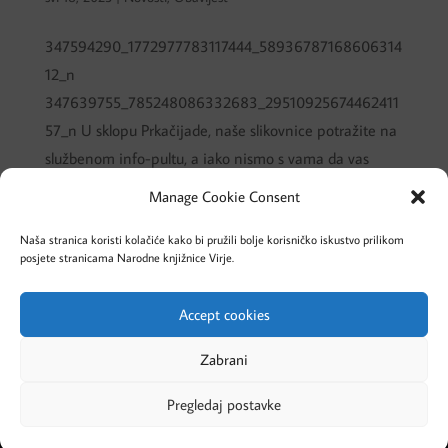
347594290_1772977783117444_58936787168606314
12_n
347639755_785248086332683_29510925674462411
57_n U sklopu Prkačijade, naše slikovnice potražite na
službenom info-pultu, a iako nismo s vama da vas
vodimo u Slatku šetnju, nemojte propustiti priliku da
Manage Cookie Consent
malo prošećete kad...
Naša stranica koristi kolačiće kako bi pružili bolje korisničko iskustvo prilikom
posjete stranicama Narodne knjižnice Virje.
« Older Entries
Next Entries »
Accept cookies
Cookies – Kolačići
Pravila privatnosti
Zabrani
Pregledaj postavke
Designed by Evolve Studio