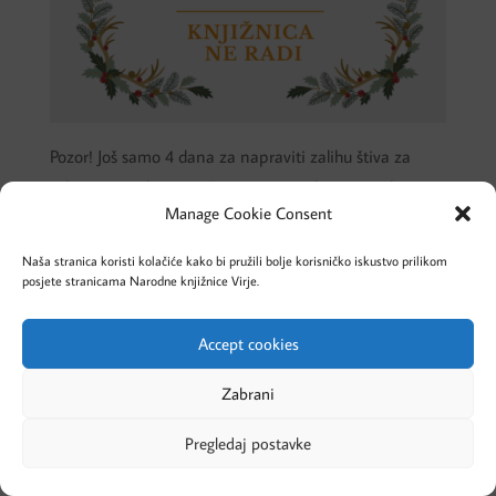
Pozor! Još samo 4 dana za napraviti zalihu štiva za
sebe i svoje ukućane! Danas smo ovdje za vas do 17
Manage Cookie Consent
Naša stranica koristi kolačiće kako bi pružili bolje korisničko iskustvo prilikom
posjete stranicama Narodne knjižnice Virje.
Cookies – Kolačići
Pravila privatnosti
Accept cookies
Zabrani
Pregledaj postavke
Designed by Evolve Studio