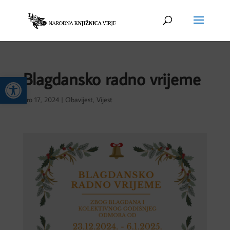
Blagdansko radno vrijeme
Open toolbar
pro 17, 2024
|
Obavijest
,
Vijest