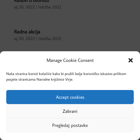
Radovi u dvorištu
sij 20, 2022
|
Izložba 2022
Radna akcija
sij 20, 2022
|
Izložba 2022
Manage Cookie Consent
« Older Entries
Naša stranica koristi kolačiće kako bi pružili bolje korisničko iskustvo prilikom
Cookies – Kolačići
Pravila privatnosti
posjete stranicama Narodne knjižnice Virje.
Accept cookies
Designed by Evolve Studio
Zabrani
Pregledaj postavke