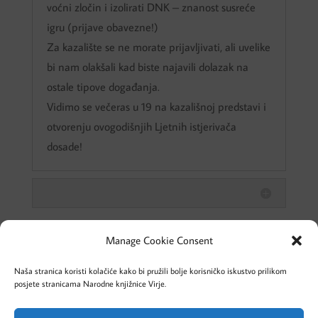
voćni zločin i izolirati DNK – znanost susreće
igru (prijave obavezne!)
Za kazalište se ne morate prijavljivati, ali uvelike
bi nam olakšali kad biste najavili dolazak na
ostale tipove događanja.
Vidimo se večeras u 19 na kazališnoj predstavi i
otvorenju ovogodišnjih Ljetnih istjerivača
dosade!
Manage Cookie Consent
Naša stranica koristi kolačiće kako bi pružili bolje korisničko iskustvo prilikom
posjete stranicama Narodne knjižnice Virje.