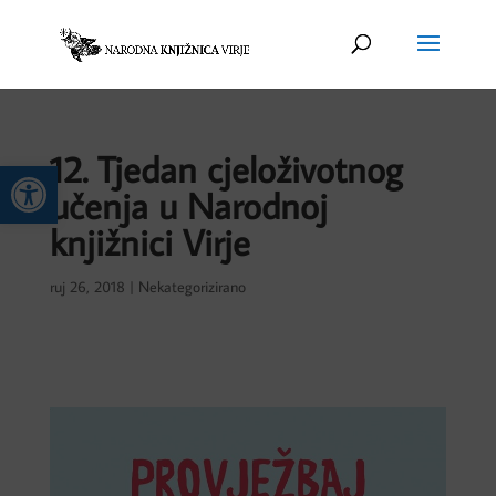
12. Tjedan cjeloživotnog
Open toolbar
učenja u Narodnoj
knjižnici Virje
ruj 26, 2018
|
Nekategorizirano