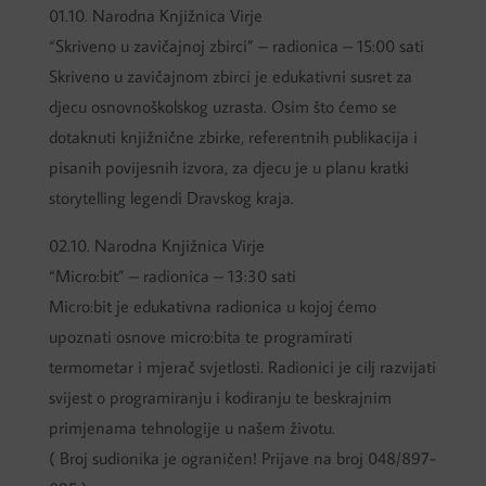
01.10. Narodna Knjižnica Virje
“Skriveno u zavičajnoj zbirci” – radionica – 15:00 sati
Skriveno u zavičajnom zbirci je edukativni susret za
djecu osnovnoškolskog uzrasta. Osim što ćemo se
dotaknuti knjižnične zbirke, referentnih publikacija i
pisanih povijesnih izvora, za djecu je u planu kratki
storytelling legendi Dravskog kraja.
02.10. Narodna Knjižnica Virje
“Micro:bit” – radionica – 13:30 sati
Micro:bit je edukativna radionica u kojoj ćemo
upoznati osnove micro:bita te programirati
termometar i mjerač svjetlosti. Radionici je cilj razvijati
svijest o programiranju i kodiranju te beskrajnim
primjenama tehnologije u našem životu.
( Broj sudionika je ograničen! Prijave na broj 048/897-