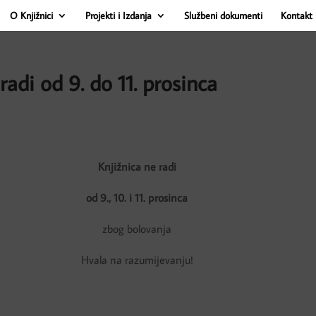
O Knjižnici
Projekti i Izdanja
Službeni dokumenti
Kontakt 
radi od 9. do 11. prosinca
Knjižnica ne radi
od 9., 10. i 11. prosinca
zbog bolovanja
Hvala na razumijevanju!