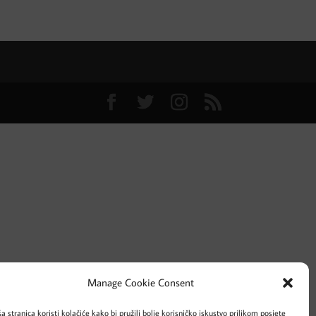
Manage Cookie Consent
a stranica koristi kolačiće kako bi pružili bolje korisničko iskustvo prilikom posjete