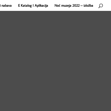
i nabava
E Katalog I Aplikacija
Noć muzeja 2022 – izložba