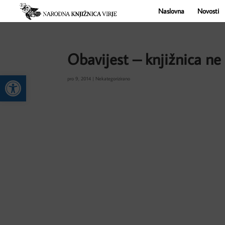
Naslovna
Novosti
Obavijest – knjižnica ne 
Open toolbar
pro 9, 2014
|
Nekategorizirano