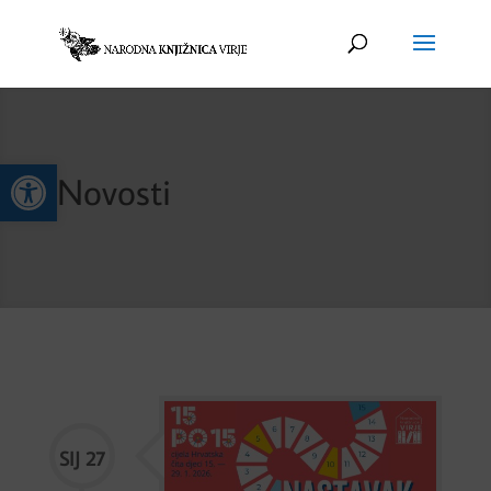
Open toolbar
Novosti
Nastavak priče – tulum za kraj
Izazova 15 po 15
SIJ 27
Nastavak priče završni čitateljski
tulum izazova 15 po 15 – cijela