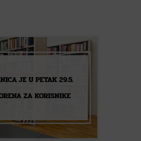
radnom vremenu
 knjižničara na 45. izbornu skupštinu Društva
e, Podravine i Kalničkog prigorja koja će se
 knjižnici u Virovitici, u petak smo zatvoreni