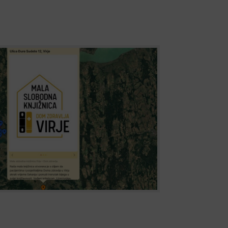
bodna knjižnica u Virju
nicima u Domu zdravlja, Narodna knjižnica
e prvu Malu slobodnu knjižnicu u Virju. Ova
ira po principu slobodne razmjene, a projekt
en u "Mrežu malih slobodnih knjižnica
a...