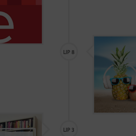
Ljetni istjeri
LIP 8
OKVIRNI PROGRAM L
otvaramo sutra! Ev
djecu koja znaju 
AVANTURE su za ci
predškolce i ne mo
LIP 3
 u petak 5. lipnja