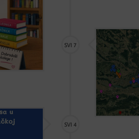
Prva Mala slo
SVI 7
U suradnji s liječ
Virje, postavila j
knjižnica funkcion
je službeno uvršt
Hrvatske". Naša mal
korisnika
SVI 4
 županiji
iževačkoj županiji