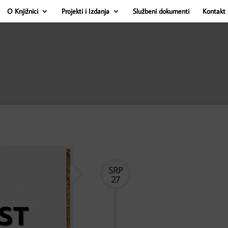
O Knjižnici
Projekti i Izdanja
Službeni dokumenti
Kontakt 
SRP
27
jižnica ne radi Od
be od 9 do 16 sati.
.