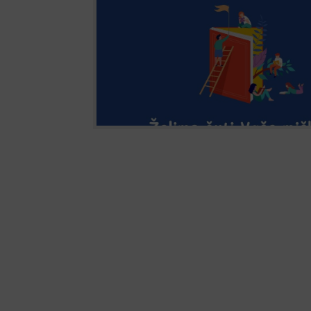
– u Koprivnici, Križevcima, Đurđevcu i Virju –
– koprivnički i križevački, tijekom mjeseca sv
provode zajedničko anketno istraživanje s cil
unaprijeđivanja rada knjižnica...