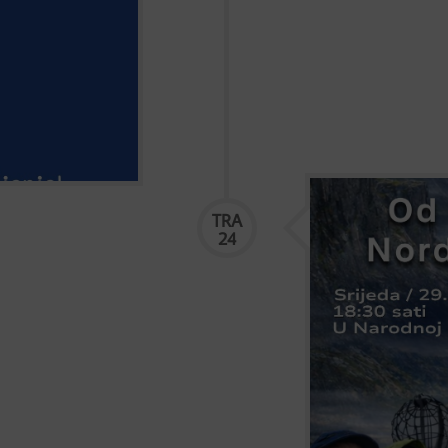
 te dva bibliobusa
ibnja 2026.
jem
Putopisno pr
TRA
Nordkappa”
24
Kako izgleda krenu
samog kraja Euro
predavanju svoje ć
Stankir, dvojica en
sami, oslanjajući se.