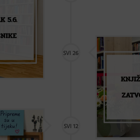
Obavijest o 
SVI 26
Zbog odlaska vaših
knjižničara Bilogor
održati u Gradskoj
za korisnike.
SVI 12
. i petak 15.5.,