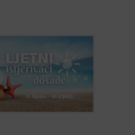
vači dosade 2026
jetnih istjerivača dosade je stigao! Prijave
o što još trebate znati: - GAME DAY je za
samostalno koristiti opremu - BONUS
jelu obitelj - Ostali programi NISU za
žemo dovoljno...