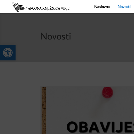
Naslovna
Novosti
Novosti
Open toolbar
Obavijest o radnom vremenu
Od 3. 8. do 7. 8. kolektivni godišnji odmor, kn
10. 8. do 21. 8. knjižnica je otvorena za posud
Od 24.8. vraćamo se na redovno radno vrijeme