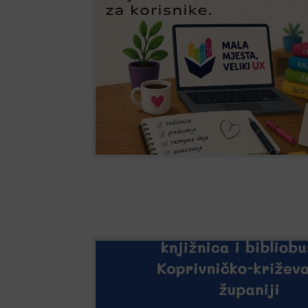
Anketno istraživanje zadovoljstva 
knjižnica u Koprivničko-križevačkoj
Sve četiri narodne knjižnice u Koprivničko-kr