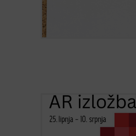
eKultura – AR izložba
Od sutra u našoj knjižnici možete razgledati i
izložbu eKULTURA koja kroz tehnologiju proši
(AR) donosi novo iskustvo upoznavanja kultur
Muzejske predmete iz zbirki Muzeja triljskog