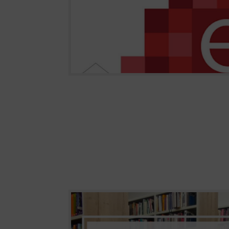
Cetinske krajine i Muzeja hrvatskih...
Obavijest o radnom vremenu
Zbog korištenja godišnjih odmora, knjižnica je