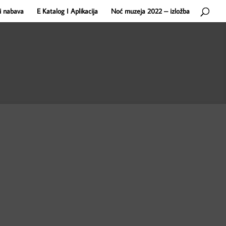
i nabava
E Katalog I Aplikacija
Noć muzeja 2022 – izložba