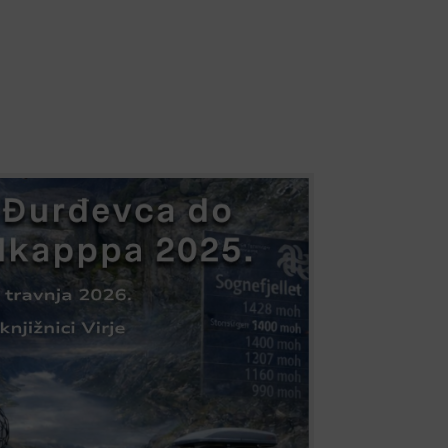
edavanje – “Od Đurđevca do
ti iz Đurđevca i vlastitim snagama stići do
pe – legendarnog Nordkappa? Na putopisnom
e iskustvo podijeliti Željko Orač i Željko
tuzijasta koji su se na ovu avanturu otisnuli
..