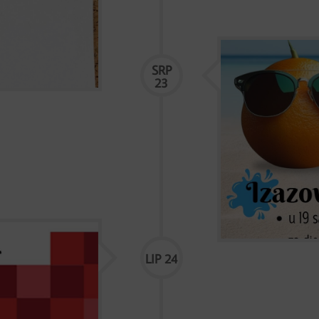
Ljetni istjeri
SRP
23
I ove smo godine, 
"Virovsko ljeto". U
i prošle godine, s
sobom. Okupljamo 
prostorija....
LIP 24
nteraktivnu
rene stvarnosti
ne baštine.
 kraja, Muzeja