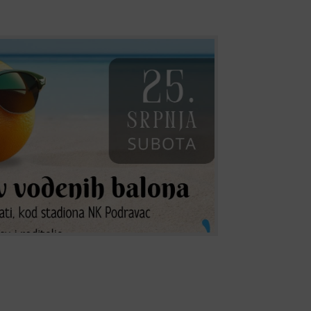
vači dosade na “Virovskom ljetu”
najbolji od Istjerivača dosade sačuvali za naše
 subotu 25. srpnja, u 19 sati kreće izazov! Kao
voje pištolje na vodu možete ponijeti sa
se i dijelimo u timove ispred klupskih