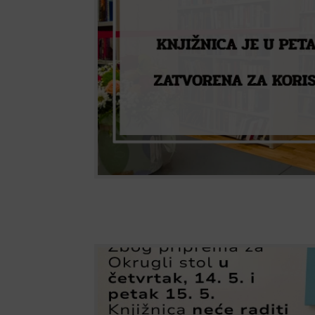
zatvorena za korisnike.
IZMJENA RADNOG VREMENA
Zbog priprema za 5. Okrugli stol, u četvrtak 14.5
knjižnica neće biti otvorena za korisnike